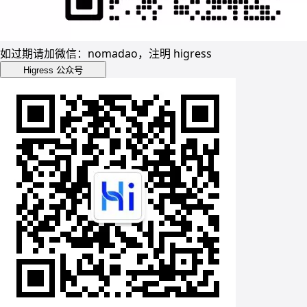
如过期请加微信：nomadao，注明 higress
Higress 公众号