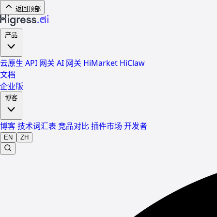
返回顶部
产品
云原生 API 网关
AI 网关
HiMarket
HiClaw
文档
企业版
博客
博客
技术词汇表
竞品对比
插件市场
开发者
EN
ZH