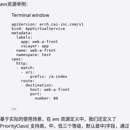
avs资源举例：
Terminal window
apiVersion:
arch.cai-inc.com/v1
kind:
AppVirtualService
metadata:
labels:
app:
web-a-front
vsLayer:
app
name:
web-a-front
namespace:
test
spec:
http:
-
match:
-
uri:
prefix:
/a-index
route:
-
destination:
host:
web-a-front
port:
number:
80
基于实际的使用场景，在 avs 资源定义中，我们还定义了
PriorityClass( 支持高，中，低三个等级，默认是中)字段，通过