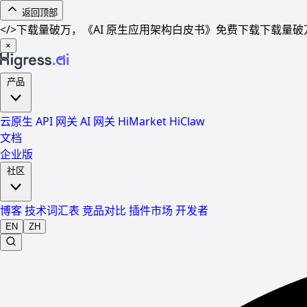
返回顶部
</>
下载量破万，《AI 原生应用架构白皮书》免费下载
下载量破
×
产品
云原生 API 网关
AI 网关
HiMarket
HiClaw
文档
企业版
社区
博客
技术词汇表
竞品对比
插件市场
开发者
EN
ZH