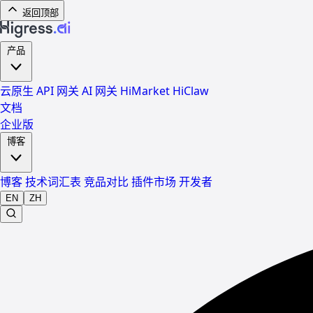
返回顶部
产品
云原生 API 网关
AI 网关
HiMarket
HiClaw
文档
企业版
博客
博客
技术词汇表
竞品对比
插件市场
开发者
EN
ZH