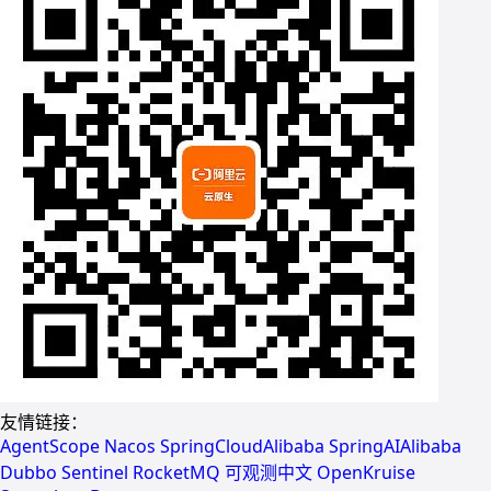
友情链接：
AgentScope
Nacos
SpringCloudAlibaba
SpringAIAlibaba
Dubbo
Sentinel
RocketMQ
可观测中文
OpenKruise