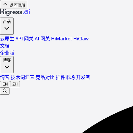
返回顶部
产品
云原生 API 网关
AI 网关
HiMarket
HiClaw
文档
企业版
博客
博客
技术词汇表
竞品对比
插件市场
开发者
EN
ZH