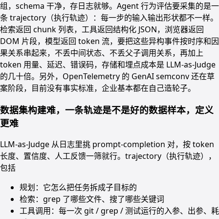
组，schema 干净，存日志就够。Agent 行为评估要采集的是一
条 trajectory（执行轨迹）：每一步的输入输出形状都不一样。
检索返回 chunk 列表，工具返回结构化 JSON，浏览器返回
DOM 片段，模型返回 token 流，要把这些异构事件按时序和因
果关系串起来，不丢中间状态、不丢父子调用关系，再加上
token 用量、延迟、错误码，存储和埋点成本是 LLM-as-Judge
的几十倍。另外，OpenTelemetry 的 GenAI semconv 还在草
案阶段，目前没有事实标准，企业基本都在自己造轮子。
数据集构建难，一条轨迹是不是好的数据样本，定义
更难
LLM-as-Judge 从日志里挑 prompt-completion 对，按 token
长度、置信度、人工反馈一筛就行。trajectory（执行轨迹），
包括
规划：它怎么把任务拆成子目标的
检索：grep 了哪些文件、搜了哪些关键词
工具调用：每一次 git / grep / 测试运行的入参、出参、耗