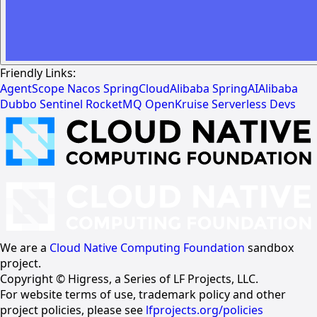
Friendly Links:
AgentScope
Nacos
SpringCloudAlibaba
SpringAIAlibaba
Dubbo
Sentinel
RocketMQ
OpenKruise
Serverless Devs
We are a
Cloud Native Computing Foundation
sandbox
project.
Copyright © Higress, a Series of LF Projects, LLC.
For website terms of use, trademark policy and other
project policies, please see
lfprojects.org/policies