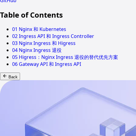
GitHub
Table of Contents
01 Nginx 和 Kubernetes
02 Ingress API 和 Ingress Controller
03 Nginx Ingress 和 Higress
04 Nginx Ingress 退役
05 Higress：Nginx Ingress 退役的替代优先方案
06 Gateway API 和 Ingress API
Back