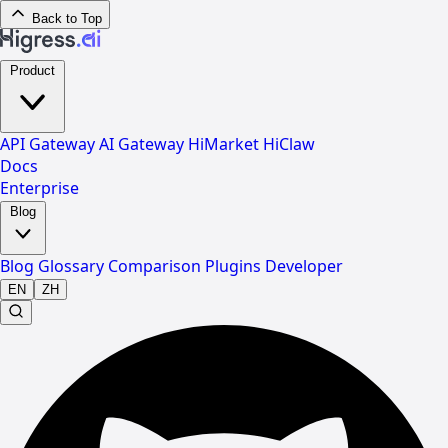
Back to Top
Product
API Gateway
AI Gateway
HiMarket
HiClaw
Docs
Enterprise
Blog
Blog
Glossary
Comparison
Plugins
Developer
EN
ZH