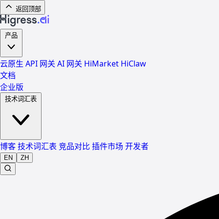
返回顶部
产品
云原生 API 网关
AI 网关
HiMarket
HiClaw
文档
企业版
技术词汇表
博客
技术词汇表
竞品对比
插件市场
开发者
EN
ZH