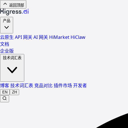
返回顶部
产品
云原生 API 网关
AI 网关
HiMarket
HiClaw
文档
企业版
技术词汇表
博客
技术词汇表
竞品对比
插件市场
开发者
EN
ZH