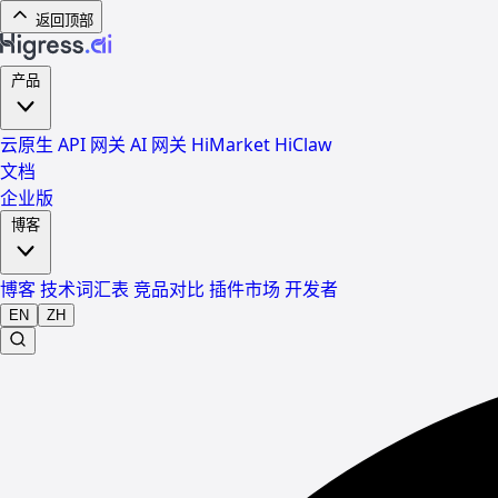
返回顶部
产品
云原生 API 网关
AI 网关
HiMarket
HiClaw
文档
企业版
博客
博客
技术词汇表
竞品对比
插件市场
开发者
EN
ZH