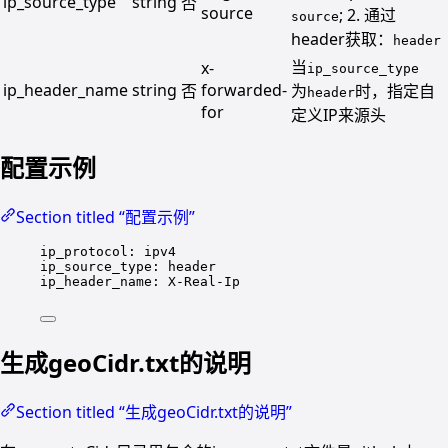
ip_source_type
string
否
source
; 2. 通过
source
header获取：
header
当
x-
ip_source_type
ip_header_name
string
forwarded-
否
为
时，指定自
header
for
定义IP来源头
配置示例
Section titled “配置示例”
ip_protocol
: 
ipv4
ip_source_type
: 
header
ip_header_name
: 
X-Real-Ip
生成geoCidr.txt的说明
Section titled “生成geoCidr.txt的说明”