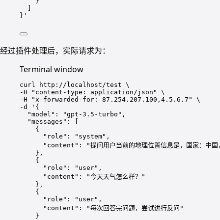
}
]
}
'
经过插件处理后，实际请求为：
Terminal window
curl
http://localhost/test
\
-H 
"
content-type: application/json
"
\
-H 
"
x-forwarded-for: 87.254.207.100,4.5.6.7
"
\
-d 
'
{
"model": "gpt-3.5-turbo",
"messages": [
{
"role": "system",
"content": "提问用户当前的地理位置信息是，国家：中
},
{
"role": "user",
"content": "今天天气怎么样？"
},
{
"role": "user",
"content": "每次回答完问题，尝试进行反问"
}