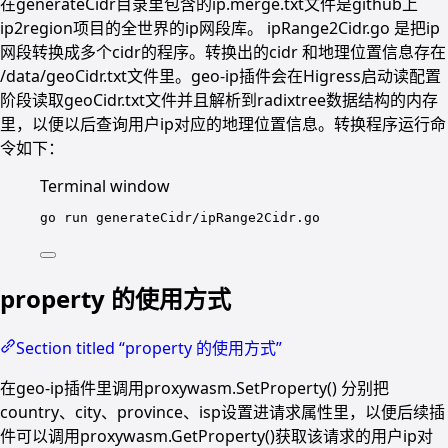
在generateCidr目录里包含的ip.merge.txt文件是github上
ip2region项目的全世界的ip网段库。 ipRange2Cidr.go 是把ip
网段转换成多个cidr的程序。转换出的cidr 和地理位置信息存在
/data/geoCidr.txt文件里。geo-ip插件会在Higress启动读配置
阶段读取geoCidr.txt文件并且解析到radixtree数据结构的内存
里，以便以后查询用户ip对应的地理位置信息。转换程序运行命
令如下：
Terminal window
go
run
generateCidr/ipRange2Cidr.go
property 的使用方式
Section titled “property 的使用方式”
在geo-ip插件里调用proxywasm.SetProperty() 分别把
country、city、province、isp设置进请求属性里，以便后续插
件可以调用proxywasm.GetProperty()获取该请求的用户ip对