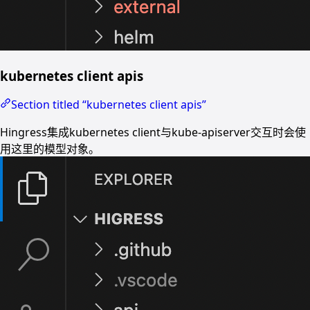
kubernetes client apis
Section titled “kubernetes client apis”
Hingress集成kubernetes client与kube-apiserver交互时会使
用这里的模型对象。