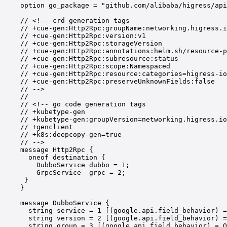
option go_package = "github.com/alibaba/higress/api
// <!-- crd generation tags
// +cue-gen:Http2Rpc:groupName:networking.higress.i
// +cue-gen:Http2Rpc:version:v1
// +cue-gen:Http2Rpc:storageVersion
// +cue-gen:Http2Rpc:annotations:helm.sh/resource-p
// +cue-gen:Http2Rpc:subresource:status
// +cue-gen:Http2Rpc:scope:Namespaced
// +cue-gen:Http2Rpc:resource:categories=higress-io
// +cue-gen:Http2Rpc:preserveUnknownFields:false
// -->
//
// <!-- go code generation tags
// +kubetype-gen
// +kubetype-gen:groupVersion=networking.higress.io
// +genclient
// +k8s:deepcopy-gen=true
// -->
message Http2Rpc {
oneof destination {
DubboService dubbo = 1;
GrpcService  grpc = 2;
}
}
message DubboService {
string service = 1 [(google.api.field_behavior) =
string version = 2 [(google.api.field_behavior) =
string group = 3 [(google.api.field_behavior) = O