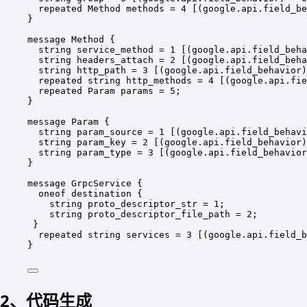
repeated Method methods = 4 [(google.api.field_be
}
message Method {
string service_method = 1 [(google.api.field_beha
string headers_attach = 2 [(google.api.field_beha
string http_path = 3 [(google.api.field_behavior)
repeated string http_methods = 4 [(google.api.fie
repeated Param params = 5;
}
message Param {
string param_source = 1 [(google.api.field_behavi
string param_key = 2 [(google.api.field_behavior)
string param_type = 3 [(google.api.field_behavior
}
message GrpcService {
oneof destination {
string proto_descriptor_str = 1;
string proto_descriptor_file_path = 2;
}
repeated string services = 3 [(google.api.field_b
}
2、代码生成