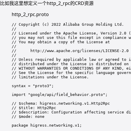
比如我这里想定义一个http_2_rpc的CRD资源
http_2_rpc.proto
// Copyright (c) 2022 Alibaba Group Holding Ltd.
//
// Licensed under the Apache License, Version 2.0 (
// you may not use this file except in compliance w
// You may obtain a copy of the License at
//
//      http://www.apache.org/licenses/LICENSE-2.0
//
// Unless required by applicable law or agreed to i
// distributed under the License is distributed on 
// WITHOUT WARRANTIES OR CONDITIONS OF ANY KIND, ei
// See the License for the specific language govern
// limitations under the License.
syntax = "proto3";
import "google/api/field_behavior.proto";
// $schema: higress.networking.v1.Http2Rpc
// $title: Http2Rpc
// $description: Configuration affecting service di
// $mode: none
package higress.networking.v1;