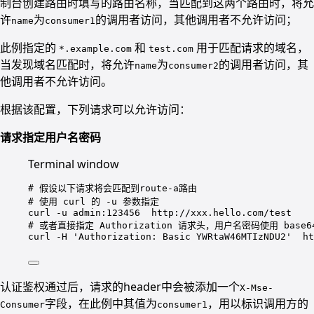
制台创建路由时填写的路由名称，当匹配到这两个路由时，将允
许
为
的调用者访问，其他调用者不允许访问；
name
consumer1
此例指定的
和
用于匹配请求的域名，
*.example.com
test.com
当发现域名匹配时，将允许
为
的调用者访问，其
name
consumer2
他调用者不允许访问。
根据该配置，下列请求可以允许访问：
请求指定用户名密码
Terminal window
# 假设以下请求将会匹配到route-a路由
# 使用 curl 的 -u 参数指定
curl
-u
admin:123456
http://xxx.hello.com/test
# 或者直接指定 Authorization 请求头，用户名密码使用 base6
curl
-H
'Authorization: Basic YWRtaW46MTIzNDU2'
ht
认证鉴权通过后，请求的header中会被添加一个
X-Mse-
字段，在此例中其值为
，用以标识调用方的
Consumer
consumer1