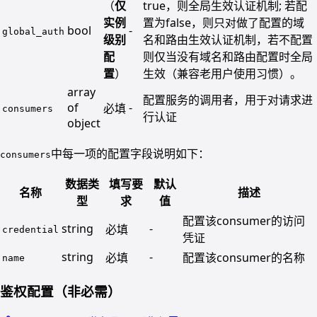
（
仅
true，则全局生效认证机制; 若配
实例
置为false，则只对做了配置的域
bool
-
global_auth
级别
名和路由生效认证机制，若不配置
配
则仅当没有域名和路由配置时全局
置
）
生效（兼容老用户使用习惯）。
array
配置服务的调用者，用于对请求进
of
-
必填
consumers
行认证
object
中每一项的配置字段说明如下：
consumers
数据类
填写要
默认
名称
描述
型
求
值
配置该consumer的访问
string
-
必填
credential
凭证
string
-
必填
配置该consumer的名称
name
鉴权配置（非必需）