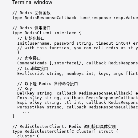
Terminal window
//
Redis
回调函数
type
RedisResponseCallback
func
(
response
resp.Value
//
Redis
调用接口
type
RedisClient
interface
{
//
初始化接口
Init(username,
password
string,
timeout
int64
) er
//
with
this
function,
you
can
call
redis
as
if
y
}
//
命令接口
Command(cmds
 []interface{}, callback RedisRespons
//
Lua脚本接口
Eval(script
string,
numkeys
int,
keys,
args
 []int
//
以下是
Redis
各种命令接口
//
Key
Del(key
string,
callback
RedisResponseCallback
) e
Exists(key
string,
callback
RedisResponseCallback
Expire(key
string,
ttl
int,
callback
RedisRespons
Persist(key
string,
callback
RedisResponseCallbac
...
}
//
RedisClusterClient,
Redis
调用接口具体实现
type
RedisClusterClient[C
Cluster]
struct
{
cluster
C