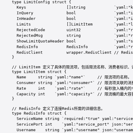
type
LimitConfig
struct
 {
Keys                 []
string
`yaml:"k
InQuery              
bool
`yaml:"i
InHeader             
bool
`yaml:"i
Limits               []
LimitItem
`yaml:"l
RejectedCode         
uint32
`yaml:"r
RejectedMsg          
string
`yaml:"r
ShowLimitQuotaHeader 
bool
`yaml:"s
RedisInfo            
RedisInfo
`yaml:"r
RedisClient          
wrapper
.
RedisClient
// Red
}
// LimitItem 定义了具体的限流项，包括限流名称、消费者标识
type
LimitItem
struct
 {
Name     
string
`yaml:"name"`
// 限流项的名称。
Consumer 
string
`yaml:"consumer"`
// 限流项关联的
Rate     
int
`yaml:"rate"`
// 每秒放入桶内的
Capacity 
int
`yaml:"capacity"`
// 限流桶的最大容
}
// RedisInfo 定义了连接Redis所需的详细信息。
type
RedisInfo
struct
 {
ServiceName 
string
`required:"true" yaml:"service
ServicePort 
int
`yaml:"service_port" json:"ser
Username    
string
`yaml:"username" json:"usernam