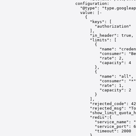
configuration
:
"@type"
: 
"type.googleap
value
: 
|-
{
"keys": [
"authorization"
],
"in_header": true,
"limits": [
{
"name": "crede
"consumer": "Be
"rate": 2,
"capacity": 4
},
{
"name": "all",
"consumer": "*"
"rate": 1,
"capacity": 2
}
],
"rejected_code": 42
"rejected_msg": "To
"show_limit_quota_h
"redis":{
"service_name": "
"service_port": 6
"timeout": 2000
}