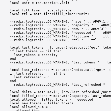
local
 unit 
=
tonumber
(ARGV[
5
])
local
 fill_time 
=
 capacity
/
rate
local
 ttl 
=
math.floor
(fill_time
*
2
*
unit)
--redis.log(redis.LOG_WARNING, "rate " .. ARGV[1])
--redis.log(redis.LOG_WARNING, "capacity " .. ARGV[
--redis.log(redis.LOG_WARNING, "now " .. ARGV[3])
--redis.log(redis.LOG_WARNING, "requested " .. ARGV
--redis.log(redis.LOG_WARNING, "filltime " .. fill_
--redis.log(redis.LOG_WARNING, "ttl " .. ttl)
local
 last_tokens 
=
tonumber
(redis.
call
(
"get"
, toke
if
 last_tokens 
==
nil
then
last_tokens 
=
 capacity
end
--redis.log(redis.LOG_WARNING, "last_tokens " .. la
local
 last_refreshed 
=
tonumber
(redis.
call
(
"get"
, t
if
 last_refreshed 
==
nil
then
last_refreshed 
=
0
end
--redis.log(redis.LOG_WARNING, "last_refreshed " ..
local
 delta 
=
math.max
(
0
, (now
-
last_refreshed)
/
unit
local
 filled_tokens 
=
math.min
(capacity, last_token
local
 allowed 
=
 filled_tokens 
>=
 requested
local
 new_tokens 
=
 filled_tokens
local
 allowed_num 
=
0
if
 allowed 
then