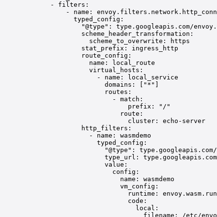
- 
filters
:
- 
name
: 
envoy.filters.network.http_conn
typed_config
:
"@type"
: 
type.googleapis.com/envoy.
scheme_header_transformation
:
scheme_to_overwrite
: 
https
stat_prefix
: 
ingress_http
route_config
:
name
: 
local_route
virtual_hosts
:
- 
name
: 
local_service
domains
: [
"*"
]
routes
:
- 
match
:
prefix
: 
"/"
route
:
cluster
: 
echo-server
http_filters
:
- 
name
: 
wasmdemo
typed_config
:
"@type"
: 
type.googleapis.com/
type_url
: 
type.googleapis.com
value
:
config
:
name
: 
wasmdemo
vm_config
:
runtime
: 
envoy.wasm.run
code
:
local
:
filename
: 
/etc/envo