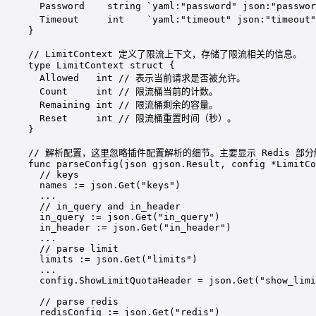
Password    
string
`yaml:"password" json:"passwor
Timeout     
int
`yaml:"timeout" json:"timeout"
}
// LimitContext 定义了限流上下文，存储了限流相关的信息。
type
LimitContext
struct
 {
Allowed   
int
// 表示当前请求是否被允许。
Count     
int
// 限流桶当前的计数。
Remaining 
int
// 限流桶剩余的容量。
Reset     
int
// 限流桶重置时间（秒）。
}
// 解析配置，这里忽略插件配置解析的细节。主要显示 Redis 部
func
parseConfig
(
json
gjson
.
Result
, 
config
*
LimitCo
// keys
names 
:=
 json.
Get
(
"keys"
)
...
// in_query and in_header
in_query 
:=
 json.
Get
(
"in_query"
)
in_header 
:=
 json.
Get
(
"in_header"
)
...
// parse limit
limits 
:=
 json.
Get
(
"limits"
)
...
config.ShowLimitQuotaHeader 
=
 json.
Get
(
"show_limi
// parse redis
redisConfig 
:=
 json.
Get
(
"redis"
)