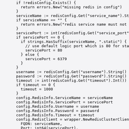
if
!
redisConfig.
Exists
() {
return
 errors.
New
(
"missing redis in config"
)
}
serviceName 
:=
 redisConfig.
Get
(
"service_name"
).
St
if
 serviceName 
==
""
 {
return
 errors.
New
(
"redis service name must not 
}
servicePort 
:=
int
(redisConfig.
Get
(
"service_port"
if
 servicePort 
==
0
 {
if
 strings.
HasSuffix
(serviceName, 
".static"
) {
// use default logic port which is 80 for sta
servicePort 
=
80
} 
else
 {
servicePort 
=
6379
}
}
username 
:=
 redisConfig.
Get
(
"username"
).
String
()
password 
:=
 redisConfig.
Get
(
"password"
).
String
()
timeout 
:=
int
(redisConfig.
Get
(
"timeout"
).
Int
())
if
 timeout 
==
0
 {
timeout 
=
1000
}
config.RedisInfo.ServiceName 
=
 serviceName
config.RedisInfo.ServicePort 
=
 servicePort
config.RedisInfo.Username 
=
 username
config.RedisInfo.Password 
=
 password
config.RedisInfo.Timeout 
=
 timeout
config.RedisClient 
=
 wrapper.
NewRedisClusterClien
FQDN: serviceName,
Port: 
int64
(servicePort),