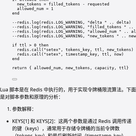
new_tokens 
=
 filled_tokens 
-
 requested
allowed_num 
=
1
end
--redis.log(redis.LOG_WARNING, "delta " .. delta)
--redis.log(redis.LOG_WARNING, "filled_tokens " .. 
--redis.log(redis.LOG_WARNING, "allowed_num " .. al
--redis.log(redis.LOG_WARNING, "new_tokens " .. new
if
 ttl 
>
0
then
redis.
call
(
"setex"
, tokens_key, ttl, new_tokens)
redis.
call
(
"setex"
, timestamp_key, ttl, now)
end
return
 { allowed_num, new_tokens, capacity, ttl}
Lua 脚本是在 Redis 中执行的，用于实现令牌桶限流算法。下面
是对脚本参数和原理的分析：
参数解释：
KEYS[1] 和 KEYS[2]：这两个参数是通过 Redis 调用传递
的键（keys），通常用于存储令牌桶的当前令牌数
（tokens_key）和最后刷新时间（timestamp_key）。