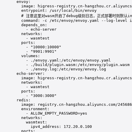
envoy
:
image
: 
higress-registry.cn-hangzhou.cr.aliyuncs
entrypoint
: 
/usr/local/bin/envoy
# 注意这里对wasm开启了debug级别日志，正式部署时则默认in
command
: 
-c /etc/envoy/envoy.yaml --log-level i
depends_on
:
- 
echo-server
networks
:
- 
wasmtest
ports
:
- 
"10000:10000"
- 
"9901:9901"
volumes
:
- 
./envoy.yaml:/etc/envoy/envoy.yaml
- 
./build/plugin.wasm:/etc/envoy/plugin.wasm
- 
./envoy.log:/etc/envoy/envoy.log
echo-server
:
image
: 
higress-registry.cn-hangzhou.cr.aliyuncs
networks
:
- 
wasmtest
ports
:
- 
"3000:3000"
redis
:
image
: 
registry.cn-hangzhou.aliyuncs.com/245686
environment
:
- 
ALLOW_EMPTY_PASSWORD=yes
networks
:
wasmtest
:
ipv4_address
: 
172.20.0.100
ports
: