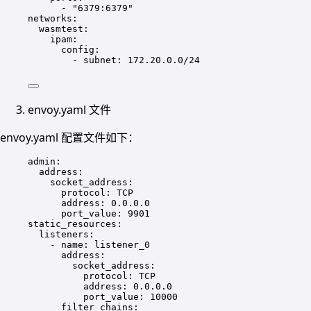
- 
"6379:6379"
networks
:
wasmtest
:
ipam
:
config
:
- 
subnet
: 
172.20.0.0/24
envoy.yaml 文件
envoy.yaml 配置文件如下：
admin
:
address
:
socket_address
:
protocol
: 
TCP
address
: 
0.0.0.0
port_value
: 
9901
static_resources
:
listeners
:
- 
name
: 
listener_0
address
:
socket_address
:
protocol
: 
TCP
address
: 
0.0.0.0
port_value
: 
10000
filter_chains
: