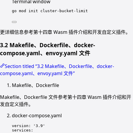
Terminal window
go
mod
init
cluster-bucket-limit
更详细信息参考第十四章 Wasm 插件介绍和开发自定义插件。
3.2 Makefile、Dockerfile、docker-
compose.yaml、envoy.yaml 文件
Section titled “3.2 Makefile、Dockerfile、docker-
compose.yaml、envoy.yaml 文件”
Makefile、Dockerfile
Makefile、Dockerfile 文件参考第十四章 Wasm 插件介绍和开
发自定义插件。
docker-compose.yaml
version
: 
'3.9'
services
: