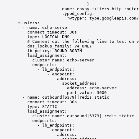
}
- 
name
: 
envoy.filters.http.router
typed_config
:
"@type"
: 
type.googleapis.com/
clusters
:
- 
name
: 
echo-server
connect_timeout
: 
30s
type
: 
LOGICAL_DNS
# Comment out the following line to test on v
dns_lookup_family
: 
V4_ONLY
lb_policy
: 
ROUND_ROBIN
load_assignment
:
cluster_name
: 
echo-server
endpoints
:
- 
lb_endpoints
:
- 
endpoint
:
address
:
socket_address
:
address
: 
echo-server
port_value
: 
3000
- 
name
: 
outbound|6379||redis.static
connect_timeout
: 
30s
type
: 
STATIC
load_assignment
:
cluster_name
: 
outbound|6379||redis.static
endpoints
:
- 
lb_endpoints
:
- 
endpoint
:
address
: