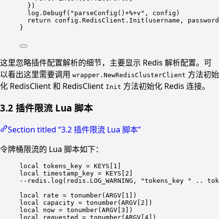
})
log.
Debugf
(
"parseConfig()+
%+v
"
, config)
return
 config.RedisClient.
Init
(username, password
}
这里忽略插件配置解析的细节，主要显示 Redis 解析配置。可
以看出这里需要调用
方法初始
wrapper.NewRedisClusterClient
化 RedisClient 和 RedisClient
方法初始化 Redis 连接。
Init
3.2 插件限流 Lua 脚本
Section titled “3.2 插件限流 Lua 脚本”
令牌桶限流的 Lua 脚本如下：
local
 tokens_key 
=
 KEYS[
1
]
local
 timestamp_key 
=
 KEYS[
2
]
--redis.log(redis.LOG_WARNING, "tokens_key " .. tok
local
 rate 
=
tonumber
(ARGV[
1
])
local
 capacity 
=
tonumber
(ARGV[
2
])
local
 now 
=
tonumber
(ARGV[
3
])
local
 requested 
=
tonumber
(ARGV[
4
])