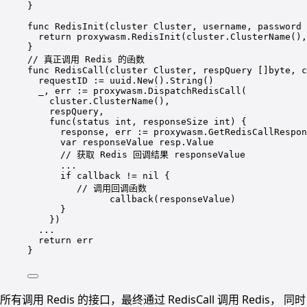
}
func
RedisInit
(
cluster
Cluster,
username,
password
return
proxywasm.RedisInit
(
cluster.ClusterName
(),
}
//
真正调用
Redis
的函数
func
RedisCall
(
cluster
Cluster,
respQuery
 []byte, c
requestID
:=
uuid.New
()
.String
()
_,
err
:=
proxywasm.DispatchRedisCall
(
cluster.ClusterName
()
,
respQuery,
func(status
int,
responseSize
int
) 
{
response,
err
:=
proxywasm.GetRedisCallRespon
var
responseValue
resp.Value
//
获取
Redis
回调结果
responseValue
...
if
callback
!=
nil
{
//
调用回调函数
callback(responseValue
)
}
})
...
return
err
}
所有调用 Redis 的接口，最终通过 RedisCall 调用 Redis， 同时