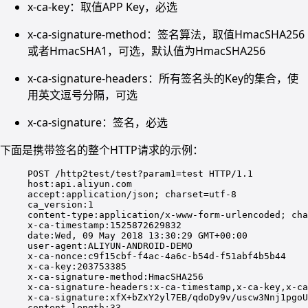
x-ca-key：取值APP Key，必选
x-ca-signature-method：签名算法，取值HmacSHA256
或者HmacSHA1，可选，默认值为HmacSHA256
x-ca-signature-headers：所有签名头的Key的集合，使
用英文逗号分隔，可选
x-ca-signature：签名，必选
下面是携带签名的整个HTTP请求的示例：
POST /http2test/test?param1=test HTTP/1.1
host:api.aliyun.com
accept:application/json; charset=utf-8
ca_version:1
content-type:application/x-www-form-urlencoded; cha
x-ca-timestamp:1525872629832
date:Wed, 09 May 2018 13:30:29 GMT+00:00
user-agent:ALIYUN-ANDROID-DEMO
x-ca-nonce:c9f15cbf-f4ac-4a6c-b54d-f51abf4b5b44
x-ca-key:203753385
x-ca-signature-method:HmacSHA256
x-ca-signature-headers:x-ca-timestamp,x-ca-key,x-ca
x-ca-signature:xfX+bZxY2yl7EB/qdoDy9v/uscw3Nnj1pgoU
content-length:33