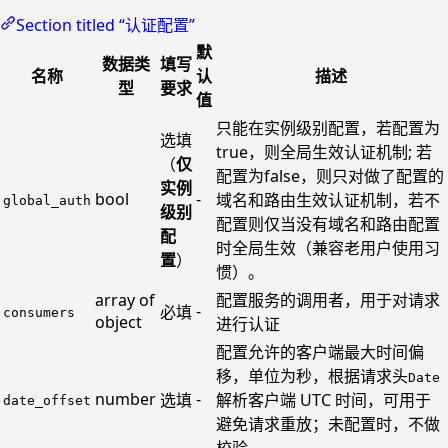
Section titled “认证配置”
默
数据类
填写
名称
认
描述
型
要求
值
只能在实例级别配置，若配置为
选填
true，则全局生效认证机制; 若
（
仅
配置为false，则只对做了配置的
实例
bool
-
域名和路由生效认证机制，若不
global_auth
级别
配置则仅当没有域名和路由配置
配
时全局生效（兼容老用户使用习
置
）
惯）。
array of
配置服务的调用者，用于对请求
-
必填
consumers
object
进行认证
配置允许的客户端最大时间偏
移，单位为秒，根据请求头
Date
number
-
选填
解析客户端 UTC 时间，可用于
date_offset
避免请求重放；未配置时，不做
校验