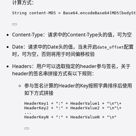
计算方式：
String content
-
MD5 
=
 Base64.
encodeBase64
(
MD5
(bodySt
Content-Type：请求中的Content-Type头的值，可为空
Date：请求中的Date头的值，当未开启
配置
date_offset
时，可为空，否则将用于时间偏移校验
Headers：用户可以选取指定的header参与签名，关于
header的签名串拼接方式有以下规则：
参与签名计算的Header的Key按照字典排序后使用
如下方式拼接
HeaderKey1 + ":" + HeaderValue1 + "\n"\+
HeaderKey2 + ":" + HeaderValue2 + "\n"\+
...
HeaderKeyN + ":" + HeaderValueN + "\n"