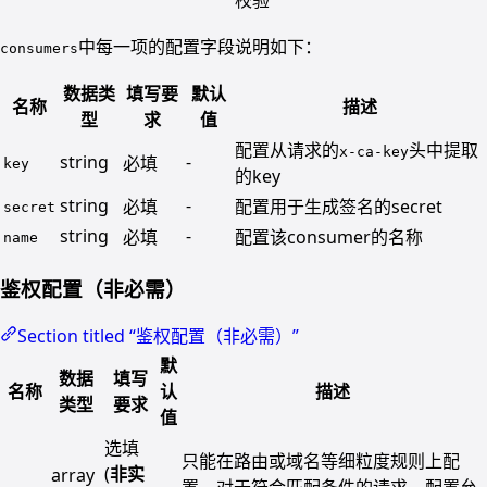
中每一项的配置字段说明如下：
consumers
数据类
填写要
默认
名称
描述
型
求
值
配置从请求的
头中提取
x-ca-key
string
-
必填
key
的key
string
-
必填
配置用于生成签名的secret
secret
string
-
必填
配置该consumer的名称
name
鉴权配置（非必需）
Section titled “鉴权配置（非必需）”
默
数据
填写
名称
认
描述
类型
要求
值
选填
只能在路由或域名等细粒度规则上配
(
非实
array