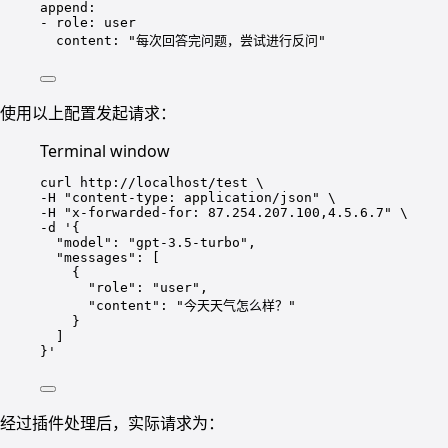
append
:
- 
role
: 
user
content
: 
"每次回答完问题，尝试进行反问"
使用以上配置发起请求：
Terminal window
curl
http://localhost/test
\
-H 
"content-type: application/json"
\
-H 
"x-forwarded-for: 87.254.207.100,4.5.6.7"
\
-d 
'{
"model": "gpt-3.5-turbo",
"messages": [
{
"role": "user",
"content": "今天天气怎么样？"
}
]
}'
经过插件处理后，实际请求为：