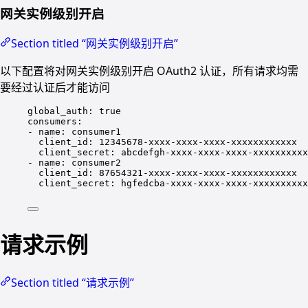
网关实例级别开启
Section titled “网关实例级别开启”
以下配置将对网关实例级别开启 OAuth2 认证，所有请求均需
要经过认证后才能访问
global_auth
: 
true
consumers
:
- 
name
: 
consumer1
client_id
: 
12345678-xxxx-xxxx-xxxx-xxxxxxxxxxxx
client_secret
: 
abcdefgh-xxxx-xxxx-xxxx-xxxxxxxxxx
- 
name
: 
consumer2
client_id
: 
87654321-xxxx-xxxx-xxxx-xxxxxxxxxxxx
client_secret
: 
hgfedcba-xxxx-xxxx-xxxx-xxxxxxxxxx
请求示例
Section titled “请求示例”