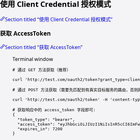
使用 Client Credential 授权模式
Section titled “使用 Client Credential 授权模式”
获取 AccessToken
Section titled “获取 AccessToken”
Terminal window
# 通过 GET 方法获取（推荐）
curl
'http://test.com/oauth2/token?grant_type=clien
# 通过 POST 方法获取（需要先匹配到有真实目标服务的路由，否则网
curl
'http://test.com/oauth2/token'
-H
'content-typ
# 获取响应中的 access_token 字段即可:
{
"token_type"
:
"bearer",
"access_token"
:
"eyJhbGciOiJIUzI1NiIsInR5cCI6ImFw
"expires_in"
:
7200
}