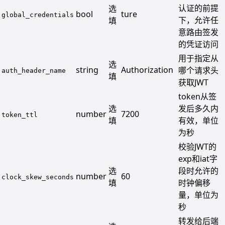
认证的前提
选
bool
ture
global_credentials
下，允许任
填
意路由签发
的凭证访问
用于指定从
选
string
Authorization
哪个请求头
auth_header_name
填
获取JWT
token从签
选
发后多久内
number
7200
token_ttl
填
有效，单位
为秒
校验JWT的
exp和iat字
选
段时允许的
number
60
clock_skew_seconds
填
时钟偏移
量，单位为
秒
转发给后端