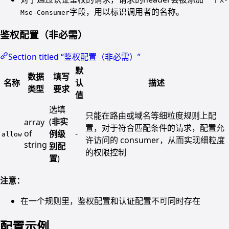
X-
字段，用以标识调用者的名称。
Mse-Consumer
鉴权配置（非必需）
Section titled “鉴权配置（非必需）”
默
数据
填写
名称
认
描述
类型
要求
值
选填
只能在路由或域名等细粒度规则上配
(
非实
array
置，对于符合匹配条件的请求，配置允
of
-
例级
allow
许访问的 consumer，从而实现细粒度
string
别配
的权限控制
置
)
注意：
在一个规则里，鉴权配置和认证配置不可同时存在
配置示例