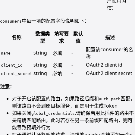
户使用习
惯）
中每一项的配置字段说明如下：
consumers
数据类
填写要
默认
名称
描述
型
求
值
配置该consumer的名
string
-
必填
name
称
string
-
OAuth2 client id
必填
client_id
string
-
OAuth2 client secret
必填
client_secret
注意：
对于开启该配置的路由，如果路径后缀和
匹配，
auth_path
则该路由不会到原目标服务，而是用于生成Token
如果关闭
,请确保启用此插件的路由不
global_credentials
是精确匹配路由，此时若存在另一条前缀匹配路由，则可
能导致预期外行为
对于通过认证鉴权的请求，请求的header会被添加一个