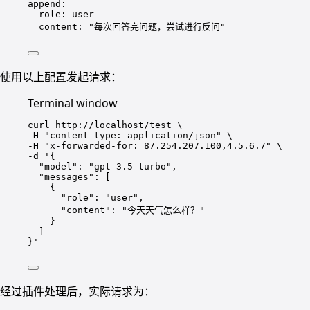
append
:
- 
role
: 
user
content
: 
"每次回答完问题，尝试进行反问"
使用以上配置发起请求：
Terminal window
curl
http://localhost/test
\
-H 
"content-type: application/json"
\
-H 
"x-forwarded-for: 87.254.207.100,4.5.6.7"
\
-d 
'{
"model": "gpt-3.5-turbo",
"messages": [
{
"role": "user",
"content": "今天天气怎么样？"
}
]
}'
经过插件处理后，实际请求为：