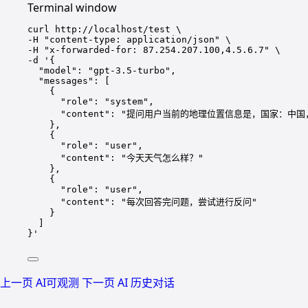
Terminal window
curl
http://localhost/test
\
-H 
"content-type: application/json"
\
-H 
"x-forwarded-for: 87.254.207.100,4.5.6.7"
\
-d 
'{
"model": "gpt-3.5-turbo",
"messages": [
{
"role": "system",
"content": "提问用户当前的地理位置信息是，国家：中
},
{
"role": "user",
"content": "今天天气怎么样？"
},
{
"role": "user",
"content": "每次回答完问题，尝试进行反问"
}
]
}'
上一页
AI可观测
下一页
AI 历史对话