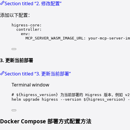
Section titled “2. 修改配置”
添加以下配置：
higress-core
:
controller
:
env
:
MCP_SERVER_WASM_IMAGE_URL
: 
your-mcp-server-im
3. 更新当前部署
Section titled “3. 更新当前部署”
Terminal window
# ${higress_version} 为当前部署的 Higress 版本，例如 v2
helm
upgrade
higress
--version
 ${higress_version} 
-
Docker Compose 部署方式配置方法