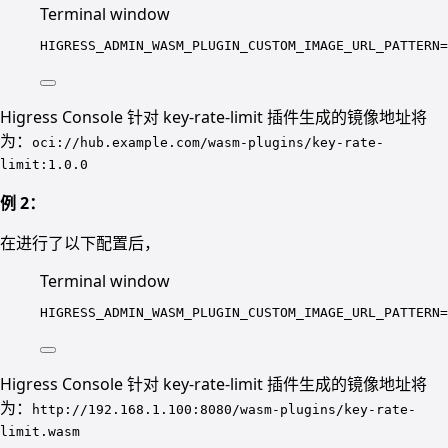
Terminal window
HIGRESS_ADMIN_WASM_PLUGIN_CUSTOM_IMAGE_URL_PATTERN
=
Higress Console 针对 key-rate-limit 插件生成的镜像地址将
为：
oci://hub.example.com/wasm-plugins/key-rate-
limit:1.0.0
例 2：
在进行了以下配置后，
Terminal window
HIGRESS_ADMIN_WASM_PLUGIN_CUSTOM_IMAGE_URL_PATTERN
=
Higress Console 针对 key-rate-limit 插件生成的镜像地址将
为：
http://192.168.1.100:8080/wasm-plugins/key-rate-
limit.wasm