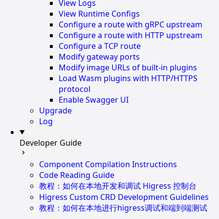
View Logs
View Runtime Configs
Configure a route with gRPC upstream
Configure a route with HTTP upstream
Configure a TCP route
Modify gateway ports
Modify image URLs of built-in plugins
Load Wasm plugins with HTTP/HTTPS
protocol
Enable Swagger UI
Upgrade
Log
Developer Guide
Component Compilation Instructions
Code Reading Guide
教程：如何在本地开发和调试 Higress 控制台
Higress Custom CRD Development Guidelines
教程：如何在本地进行higress调试和端到端测试