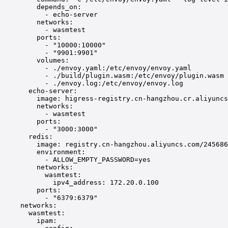
depends_on
:
- 
echo-server
networks
:
- 
wasmtest
ports
:
- 
"10000:10000"
- 
"9901:9901"
volumes
:
- 
./envoy.yaml:/etc/envoy/envoy.yaml
- 
./build/plugin.wasm:/etc/envoy/plugin.wasm
- 
./envoy.log:/etc/envoy/envoy.log
echo-server
:
image
: 
higress-registry.cn-hangzhou.cr.aliyuncs
networks
:
- 
wasmtest
ports
:
- 
"3000:3000"
redis
:
image
: 
registry.cn-hangzhou.aliyuncs.com/245686
environment
:
- 
ALLOW_EMPTY_PASSWORD=yes
networks
:
wasmtest
:
ipv4_address
: 
172.20.0.100
ports
:
- 
"6379:6379"
networks
:
wasmtest
:
ipam
: