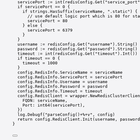
servicePort 
:=
int
(redisConfig.
Get
(
"service_port"
if
 servicePort 
==
0
 {
if
 strings.
HasSuffix
(serviceName, 
".static"
) {
// use default logic port which is 80 for sta
servicePort 
=
80
} 
else
 {
servicePort 
=
6379
}
}
username 
:=
 redisConfig.
Get
(
"username"
).
String
()
password 
:=
 redisConfig.
Get
(
"password"
).
String
()
timeout 
:=
int
(redisConfig.
Get
(
"timeout"
).
Int
())
if
 timeout 
==
0
 {
timeout 
=
1000
}
config.RedisInfo.ServiceName 
=
 serviceName
config.RedisInfo.ServicePort 
=
 servicePort
config.RedisInfo.Username 
=
 username
config.RedisInfo.Password 
=
 password
config.RedisInfo.Timeout 
=
 timeout
config.RedisClient 
=
 wrapper.
NewRedisClusterClien
FQDN: serviceName,
Port: 
int64
(servicePort),
})
log.
Debugf
(
"parseConfig()+
%+v
"
, config)
return
 config.RedisClient.
Init
(username, password
}