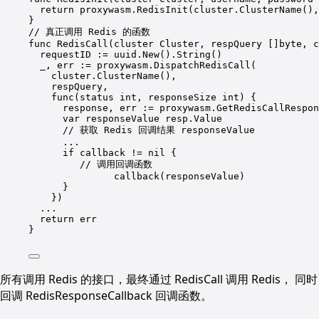
return
proxywasm.RedisInit
(
cluster.ClusterName
(),
}
//
真正调用
Redis
的函数
func
RedisCall
(
cluster
Cluster,
respQuery
 []byte, c
requestID
:=
uuid.New
()
.String
()
_,
err
:=
proxywasm.DispatchRedisCall
(
cluster.ClusterName
()
,
respQuery,
func(status
int,
responseSize
int
) 
{
response,
err
:=
proxywasm.GetRedisCallRespon
var
responseValue
resp.Value
//
获取
Redis
回调结果
responseValue
...
if
callback
!=
nil
{
//
调用回调函数
callback(responseValue
)
}
})
...
return
err
}
所有调用 Redis 的接口，最终通过 RedisCall 调用 Redis， 同时
回调 RedisResponseCallback 回调函数。