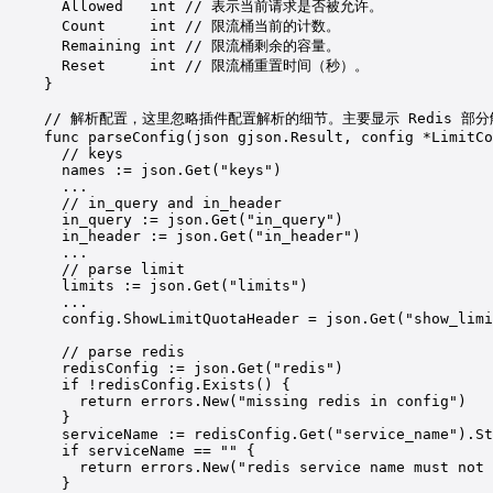
Allowed   
int
// 表示当前请求是否被允许。
Count     
int
// 限流桶当前的计数。
Remaining 
int
// 限流桶剩余的容量。
Reset     
int
// 限流桶重置时间（秒）。
}
// 解析配置，这里忽略插件配置解析的细节。主要显示 Redis 部
func
parseConfig
(
json
gjson
.
Result
, 
config
*
LimitCo
// keys
names 
:=
 json.
Get
(
"keys"
)
...
// in_query and in_header
in_query 
:=
 json.
Get
(
"in_query"
)
in_header 
:=
 json.
Get
(
"in_header"
)
...
// parse limit
limits 
:=
 json.
Get
(
"limits"
)
...
config.ShowLimitQuotaHeader 
=
 json.
Get
(
"show_limi
// parse redis
redisConfig 
:=
 json.
Get
(
"redis"
)
if
!
redisConfig.
Exists
() {
return
 errors.
New
(
"missing redis in config"
)
}
serviceName 
:=
 redisConfig.
Get
(
"service_name"
).
St
if
 serviceName 
==
""
 {
return
 errors.
New
(
"redis service name must not 
}