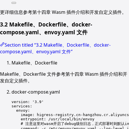
更详细信息参考第十四章 Wasm 插件介绍和开发自定义插件。
3.2 Makefile、Dockerfile、docker-
compose.yaml、envoy.yaml 文件
Section titled “3.2 Makefile、Dockerfile、docker-
compose.yaml、envoy.yaml 文件”
Makefile、Dockerfile
Makefile、Dockerfile 文件参考第十四章 Wasm 插件介绍和开
发自定义插件。
docker-compose.yaml
version
: 
'3.9'
services
:
envoy
:
image
: 
higress-registry.cn-hangzhou.cr.aliyuncs
entrypoint
: 
/usr/local/bin/envoy
# 注意这里对wasm开启了debug级别日志，正式部署时则默认in
command
: 
-c /etc/envoy/envoy.yaml --log-level i