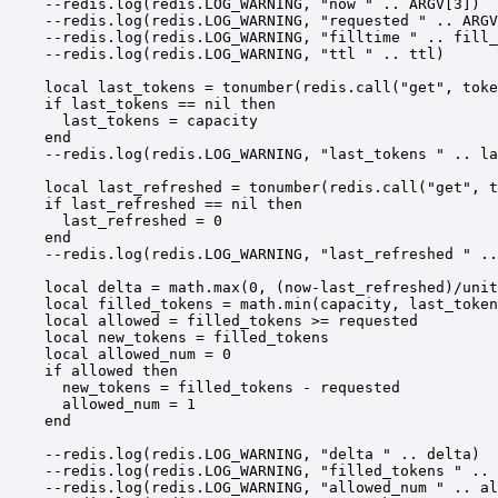
--redis.log(redis.LOG_WARNING, "now " .. ARGV[3])
--redis.log(redis.LOG_WARNING, "requested " .. ARGV
--redis.log(redis.LOG_WARNING, "filltime " .. fill_
--redis.log(redis.LOG_WARNING, "ttl " .. ttl)
local
 last_tokens 
=
tonumber
(redis.
call
(
"get"
, toke
if
 last_tokens 
==
nil
then
last_tokens 
=
 capacity
end
--redis.log(redis.LOG_WARNING, "last_tokens " .. la
local
 last_refreshed 
=
tonumber
(redis.
call
(
"get"
, t
if
 last_refreshed 
==
nil
then
last_refreshed 
=
0
end
--redis.log(redis.LOG_WARNING, "last_refreshed " ..
local
 delta 
=
math.max
(
0
, (now
-
last_refreshed)
/
unit
local
 filled_tokens 
=
math.min
(capacity, last_token
local
 allowed 
=
 filled_tokens 
>=
 requested
local
 new_tokens 
=
 filled_tokens
local
 allowed_num 
=
0
if
 allowed 
then
new_tokens 
=
 filled_tokens 
-
 requested
allowed_num 
=
1
end
--redis.log(redis.LOG_WARNING, "delta " .. delta)
--redis.log(redis.LOG_WARNING, "filled_tokens " .. 
--redis.log(redis.LOG_WARNING, "allowed_num " .. al