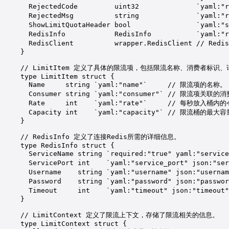
RejectedCode         
uint32
`yaml:"r
RejectedMsg          
string
`yaml:"r
ShowLimitQuotaHeader 
bool
`yaml:"s
RedisInfo            
RedisInfo
`yaml:"r
RedisClient          
wrapper
.
RedisClient
// Red
}
// LimitItem 定义了具体的限流项，包括限流名称、消费者标识
type
LimitItem
struct
 {
Name     
string
`yaml:"name"`
// 限流项的名称。
Consumer 
string
`yaml:"consumer"`
// 限流项关联的
Rate     
int
`yaml:"rate"`
// 每秒放入桶内的
Capacity 
int
`yaml:"capacity"`
// 限流桶的最大容
}
// RedisInfo 定义了连接Redis所需的详细信息。
type
RedisInfo
struct
 {
ServiceName 
string
`required:"true" yaml:"service
ServicePort 
int
`yaml:"service_port" json:"ser
Username    
string
`yaml:"username" json:"usernam
Password    
string
`yaml:"password" json:"passwor
Timeout     
int
`yaml:"timeout" json:"timeout"
}
// LimitContext 定义了限流上下文，存储了限流相关的信息。
type
LimitContext
struct
 {