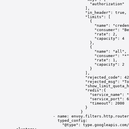
"authorization"
],
"in_header": true,
"limits": [
{
"name": "crede
"consumer": "Be
"rate": 2,
"capacity": 4
},
{
"name": "all",
"consumer": "*"
"rate": 1,
"capacity": 2
}
],
"rejected_code": 42
"rejected_msg": "To
"show_limit_quota_h
"redis":{
"service_name": "
"service_port": 6
"timeout": 2000
}
}
- 
name
: 
envoy.filters.http.router
typed_config
:
"@type"
: 
type.googleapis.com/