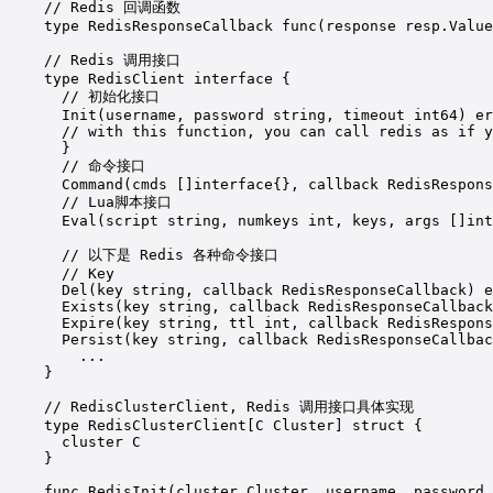
//
Redis
回调函数
type
RedisResponseCallback
func
(
response
resp.Value
//
Redis
调用接口
type
RedisClient
interface
{
//
初始化接口
Init(username,
password
string,
timeout
int64
) er
//
with
this
function,
you
can
call
redis
as
if
y
}
//
命令接口
Command(cmds
 []interface{}, callback RedisRespons
//
Lua脚本接口
Eval(script
string,
numkeys
int,
keys,
args
 []int
//
以下是
Redis
各种命令接口
//
Key
Del(key
string,
callback
RedisResponseCallback
) e
Exists(key
string,
callback
RedisResponseCallback
Expire(key
string,
ttl
int,
callback
RedisRespons
Persist(key
string,
callback
RedisResponseCallbac
...
}
//
RedisClusterClient,
Redis
调用接口具体实现
type
RedisClusterClient[C
Cluster]
struct
{
cluster
C
}
func
RedisInit
(
cluster
Cluster,
username,
password