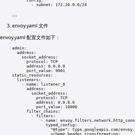
config
:
- 
subnet
: 
172.20.0.0/24
envoy.yaml 文件
envoy.yaml 配置文件如下：
admin
:
address
:
socket_address
:
protocol
: 
TCP
address
: 
0.0.0.0
port_value
: 
9901
static_resources
:
listeners
:
- 
name
: 
listener_0
address
:
socket_address
:
protocol
: 
TCP
address
: 
0.0.0.0
port_value
: 
10000
filter_chains
:
- 
filters
:
- 
name
: 
envoy.filters.network.http_conn
typed_config
:
"@type"
: 
type.googleapis.com/envoy.
scheme_header_transformation
: