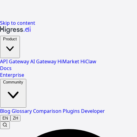
Skip to content
Product
API Gateway
AI Gateway
HiMarket
HiClaw
Docs
Enterprise
Community
Blog
Glossary
Comparison
Plugins
Developer
EN
ZH