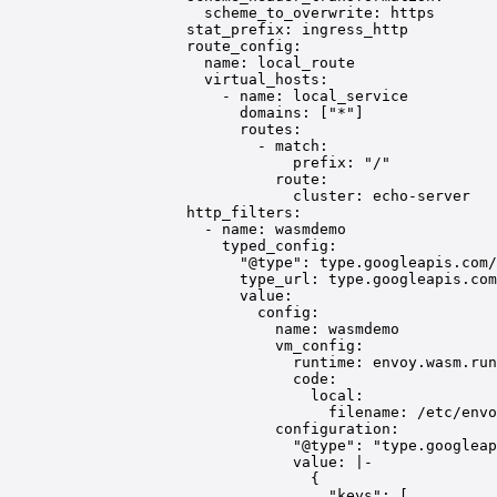
scheme_to_overwrite
: 
https
stat_prefix
: 
ingress_http
route_config
:
name
: 
local_route
virtual_hosts
:
- 
name
: 
local_service
domains
: [
"*"
]
routes
:
- 
match
:
prefix
: 
"/"
route
:
cluster
: 
echo-server
http_filters
:
- 
name
: 
wasmdemo
typed_config
:
"@type"
: 
type.googleapis.com/
type_url
: 
type.googleapis.com
value
:
config
:
name
: 
wasmdemo
vm_config
:
runtime
: 
envoy.wasm.run
code
:
local
:
filename
: 
/etc/envo
configuration
:
"@type"
: 
"type.googleap
value
: 
|-
{
"keys": [