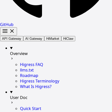
GitHub
API Gateway
AI Gateway
HiMarket
HiClaw
Overview
Higress FAQ
llms.txt
Roadmap
Higress Terminology
What Is Higress?
User Doc
Quick Start