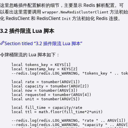
这里忽略插件配置解析的细节，主要显示 Redis 解析配置。可
以看出这里需要调用
方法初始
wrapper.NewRedisClusterClient
化 RedisClient 和 RedisClient
方法初始化 Redis 连接。
Init
3.2 插件限流 Lua 脚本
Section titled “3.2 插件限流 Lua 脚本”
令牌桶限流的 Lua 脚本如下：
local
 tokens_key 
=
 KEYS[
1
]
local
 timestamp_key 
=
 KEYS[
2
]
--redis.log(redis.LOG_WARNING, "tokens_key " .. tok
local
 rate 
=
tonumber
(ARGV[
1
])
local
 capacity 
=
tonumber
(ARGV[
2
])
local
 now 
=
tonumber
(ARGV[
3
])
local
 requested 
=
tonumber
(ARGV[
4
])
local
 unit 
=
tonumber
(ARGV[
5
])
local
 fill_time 
=
 capacity
/
rate
local
 ttl 
=
math.floor
(fill_time
*
2
*
unit)
--redis.log(redis.LOG_WARNING, "rate " .. ARGV[1])
--redis.log(redis.LOG_WARNING, "capacity " .. ARGV[