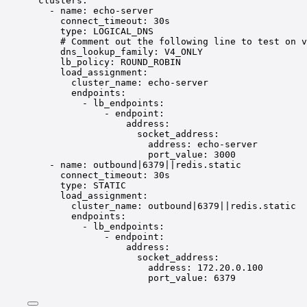
clusters
:
- 
name
: 
echo-server
connect_timeout
: 
30s
type
: 
LOGICAL_DNS
# Comment out the following line to test on v
dns_lookup_family
: 
V4_ONLY
lb_policy
: 
ROUND_ROBIN
load_assignment
:
cluster_name
: 
echo-server
endpoints
:
- 
lb_endpoints
:
- 
endpoint
:
address
:
socket_address
:
address
: 
echo-server
port_value
: 
3000
- 
name
: 
outbound|6379||redis.static
connect_timeout
: 
30s
type
: 
STATIC
load_assignment
:
cluster_name
: 
outbound|6379||redis.static
endpoints
:
- 
lb_endpoints
:
- 
endpoint
:
address
:
socket_address
:
address
: 
172.20.0.100
port_value
: 
6379