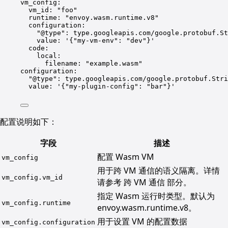
vm_config
:
vm_id
: 
"
foo
"
runtime
: 
"
envoy.wasm.runtime.v8
"
configuration
:
"
@type
"
: 
type.googleapis.com/google.protobuf.St
value
: 
'
{"my-vm-env": "dev"}
'
code
:
local
:
filename
: 
"
example.wasm
"
configuration
:
"
@type
"
: 
type.googleapis.com/google.protobuf.Stri
value
: 
'
{"my-plugin-config": "bar"}
'
配置说明如下：
字段
描述
配置 Wasm VM
vm_config
用于跨 VM 通信的语义隔离。详情
vm_config.vm_id
请参考 跨 VM 通信 部分。
指定 Wasm 运行时类型。默认为
vm_config.runtime
envoy.wasm.runtime.v8。
用于设置 VM 的配置数据
vm_config.configuration