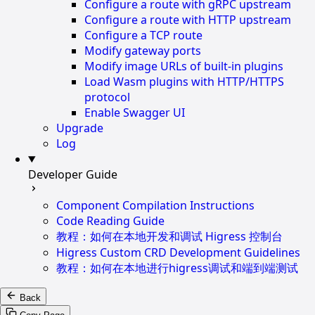
Configure a route with gRPC upstream
Configure a route with HTTP upstream
Configure a TCP route
Modify gateway ports
Modify image URLs of built-in plugins
Load Wasm plugins with HTTP/HTTPS
protocol
Enable Swagger UI
Upgrade
Log
Developer Guide
Component Compilation Instructions
Code Reading Guide
教程：如何在本地开发和调试 Higress 控制台
Higress Custom CRD Development Guidelines
教程：如何在本地进行higress调试和端到端测试
Back