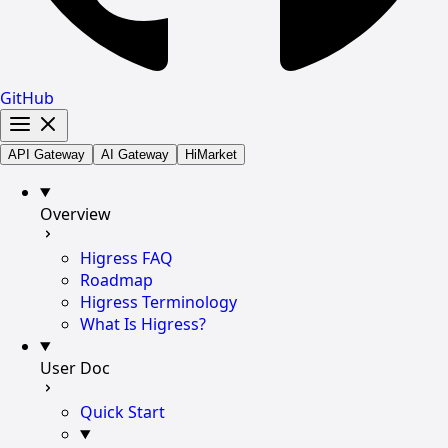
GitHub
API Gateway
AI Gateway
HiMarket
Overview
Higress FAQ
Roadmap
Higress Terminology
What Is Higress?
User Doc
Quick Start