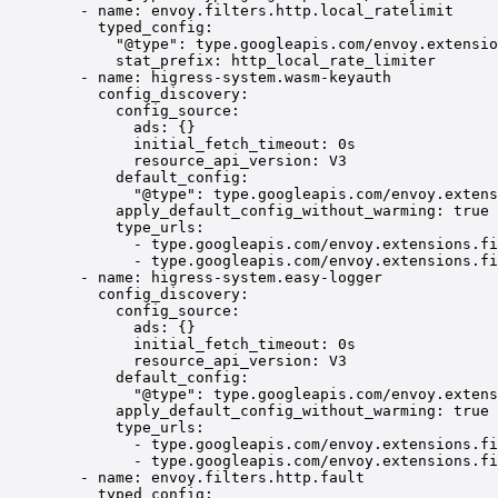
- 
name
: 
envoy.filters.http.local_ratelimit
typed_config
:
"
@type
"
: 
type.googleapis.com/envoy.extensio
stat_prefix
: 
http_local_rate_limiter
- 
name
: 
higress-system.wasm-keyauth
config_discovery
:
config_source
:
ads
: {}
initial_fetch_timeout
: 
0s
resource_api_version
: 
V3
default_config
:
"
@type
"
: 
type.googleapis.com/envoy.extens
apply_default_config_without_warming
: 
true
type_urls
:
- 
type.googleapis.com/envoy.extensions.fi
- 
type.googleapis.com/envoy.extensions.fi
- 
name
: 
higress-system.easy-logger
config_discovery
:
config_source
:
ads
: {}
initial_fetch_timeout
: 
0s
resource_api_version
: 
V3
default_config
:
"
@type
"
: 
type.googleapis.com/envoy.extens
apply_default_config_without_warming
: 
true
type_urls
:
- 
type.googleapis.com/envoy.extensions.fi
- 
type.googleapis.com/envoy.extensions.fi
- 
name
: 
envoy.filters.http.fault
typed_config
: