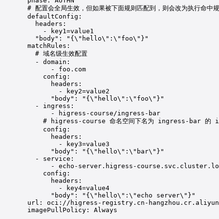
phase
: 
AUTHN
# 配置会全局生效，但如果被下面规则匹配到，则会改为执行命中
defaultConfig
:
headers
:
- 
key1=value1
"
body
"
: 
"
{
\"
hello
\"
:
\"
foo
\"
}
"
matchRules
:
# 域名级生效配置
- 
domain
:
- 
foo.com
config
:
headers
:
- 
key2=value2
"
body
"
: 
"
{
\"
hello
\"
:
\"
foo
\"
}
"
- 
ingress
:
- 
higress-course/ingress-bar
# higress-course 命名空间下名为 ingress-bar 
config
:
headers
:
- 
key3=value3
"
body
"
: 
"
{
\"
hello
\"
:
\"
bar
\"
}
"
- 
service
:
- 
echo-server.higress-course.svc.cluster.lo
config
:
headers
:
- 
key4=value4
"
body
"
: 
"
{
\"
hello
\"
:
\"
echo server
\"
}
"
url
: 
oci://higress-registry.cn-hangzhou.cr.aliyun
imagePullPolicy
: 
Always