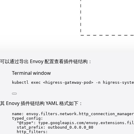
可以通过导出 Envoy 配置查看插件链结构：
Terminal window
kubectl
exec
<higress-gateway-pod>
-n
higress-syste
其 Enovy 插件链结构 YAML 格式如下：
name
: 
envoy.filters.network.http_connection_manager
typed_config
:
"
@type
"
: 
type.googleapis.com/envoy.extensions.fil
stat_prefix
: 
outbound_0.0.0.0_80
http_filters
: