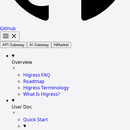
GitHub
API Gateway
AI Gateway
HiMarket
Overview
Higress FAQ
Roadmap
Higress Terminology
What Is Higress?
User Doc
Quick Start