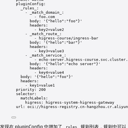
pluginConfig
:
_rules_
:
- 
_match_domain_
:
- 
foo.com
body
: 
'
{"hello":"foo"}
'
headers
:
- 
key2=value2
- 
_match_route_
:
- 
higress-course/ingress-bar
body
: 
'
{"hello":"bar"}
'
headers
:
- 
key3=value3
- 
_match_service_
:
- 
echo-server.higress-course.svc.cluster.
body
: 
'
{"hello":"echo server"}
'
headers
:
- 
key4=value4
body
: 
'
{"hello":"foo"}
'
headers
:
- 
key1=value1
priority
: 
200
selector
:
matchLabels
:
higress
: 
higress-system-higress-gateway
url
: 
oci://higress-registry.cn-hangzhou.cr.aliyun
发现在 pluginConfig 中增加了
规则列表，规则中可以
_rules_