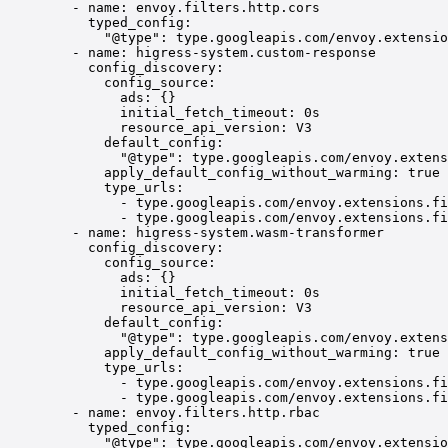
- 
name
: 
envoy.filters.http.cors
typed_config
:
"
@type
"
: 
type.googleapis.com/envoy.extensio
- 
name
: 
higress-system.custom-response
config_discovery
:
config_source
:
ads
: {}
initial_fetch_timeout
: 
0s
resource_api_version
: 
V3
default_config
:
"
@type
"
: 
type.googleapis.com/envoy.extens
apply_default_config_without_warming
: 
true
type_urls
:
- 
type.googleapis.com/envoy.extensions.fi
- 
type.googleapis.com/envoy.extensions.fi
- 
name
: 
higress-system.wasm-transformer
config_discovery
:
config_source
:
ads
: {}
initial_fetch_timeout
: 
0s
resource_api_version
: 
V3
default_config
:
"
@type
"
: 
type.googleapis.com/envoy.extens
apply_default_config_without_warming
: 
true
type_urls
:
- 
type.googleapis.com/envoy.extensions.fi
- 
type.googleapis.com/envoy.extensions.fi
- 
name
: 
envoy.filters.http.rbac
typed_config
:
"
@type
"
: 
type.googleapis.com/envoy.extensio