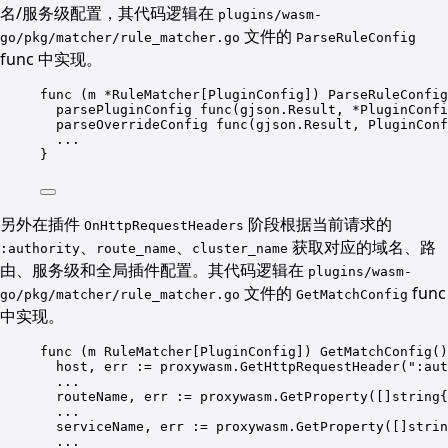
名/服务级配置，其代码逻辑在
plugins/wasm-
文件的
go/pkg/matcher/rule_matcher.go
ParseRuleConfig
func 中实现。
func
 (
m 
*
RuleMatcher[PluginConfig]) 
ParseRuleConfig
parsePluginConfig
func
(gjson.Result, 
*
PluginConfi
parseOverrideConfig
func
(gjson.Result, PluginConf
...
}
另外在插件
阶段根据当前请求的
OnHttpRequestHeaders
、
、
获取对应的域名、路
:authority
route_name
cluster_name
由、服务级和全局插件配置。其代码逻辑在
plugins/wasm-
文件的
func
go/pkg/matcher/rule_matcher.go
GetMatchConfig
中实现。
func
 (
m 
RuleMatcher[PluginConfig]) 
GetMatchConfig
()
host
, 
err
:=
proxywasm
.
GetHttpRequestHeader
(
"
:aut
...
routeName
, 
err
:=
proxywasm
.
GetProperty
([]
string
{
...
serviceName
, 
err
:=
proxywasm
.
GetProperty
([]
strin
...