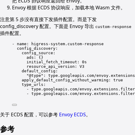
把 ECDS 协议响应返回给 Envoy。
Envoy 根据 ECDS 协议响应，加载本地 Wasm 文件。
注意第 5 步没有直接下发插件配置。而是下发
config_discovery 配置。下面是 Envoy 导出
custom-response
插件配置。
- 
name
: 
higress-system.custom-response
config_discovery
:
config_source
:
ads
: {}
initial_fetch_timeout
: 
0s
resource_api_version
: 
V3
default_config
:
"
@type
"
: 
type.googleapis.com/envoy.extensions
apply_default_config_without_warming
: 
true
type_urls
:
- 
type.googleapis.com/envoy.extensions.filter
- 
type.googleapis.com/envoy.extensions.filter
关于 ECDS 配置，可以参考
Envoy ECDS
。
参考