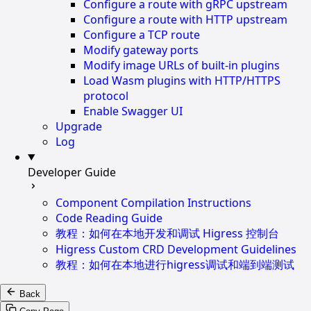
Configure a route with gRPC upstream
Configure a route with HTTP upstream
Configure a TCP route
Modify gateway ports
Modify image URLs of built-in plugins
Load Wasm plugins with HTTP/HTTPS
protocol
Enable Swagger UI
Upgrade
Log
Developer Guide
Component Compilation Instructions
Code Reading Guide
教程：如何在本地开发和调试 Higress 控制台
Higress Custom CRD Development Guidelines
教程：如何在本地进行higress调试和端到端测试
Back