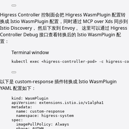
Higress Controller 控制面会把 Higress WasmPlugin 配置转
换成 Istio WasmPlugin 配置，同时通过 MCP over Xds 同步到
Istio Discovery， 然后下发到 Envoy 。 这里可以通过 Higress
Controller Debug 接口查看转换后的 Istio WasmPlugin 配
置：
Terminal window
kubectl
exec
<higress-controller-pod>
-c
higress-co
以下是 custom-response 插件转换成 Istio WasmPlugin
YAML 配置如下：
kind
: 
WasmPlugin
apiVersion
: 
extensions.istio.io/v1alpha1
metadata
:
name
: 
custom-response
namespace
: 
higress-system
spec
:
imagePullPolicy
: 
Always
phase
: 
AUTHN